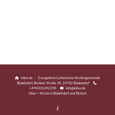
kibur.de · Evangelisch Lutherische Kirchengemeinde

Büdelsdorf, Berliner Straße 20, 24782 Büdelsdorf

+494331492290
info@kibur.de

kibur = Kirche in Büdelsdorf und Rickert