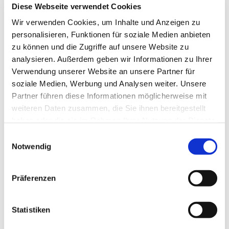
Diese Webseite verwendet Cookies
Wir verwenden Cookies, um Inhalte und Anzeigen zu
Wer Zeit und Lust hat, Menschen ab 80 Zeit zu
personalisieren, Funktionen für soziale Medien anbieten
schenken und sie zu besuchen, ist herzlich
zu können und die Zugriffe auf unsere Website zu
willkommen. Informationen: Pastorin Dann 043314
analysieren. Außerdem geben wir Informationen zu Ihrer
9229 50 oder
Verwendung unserer Website an unsere Partner für
senden Sie hier eine Nachrich
t.
soziale Medien, Werbung und Analysen weiter. Unsere
Partner führen diese Informationen möglicherweise mit
weiteren Daten zusammen, die Sie ihnen bereitgestellt
haben oder die sie im Rahmen Ihrer Nutzung der Dienste
gesammelt haben.
E
Notwendig
i
n
w
Präferenzen
i
l
l
Statistiken
i