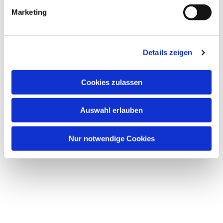
g
Marketing
u
n
g
Details zeigen
s
a
u
Dies könnte Sie auch
Cookies zulassen
s
interessieren
w
Auswahl erlauben
a
h
l
Nur notwendige Cookies