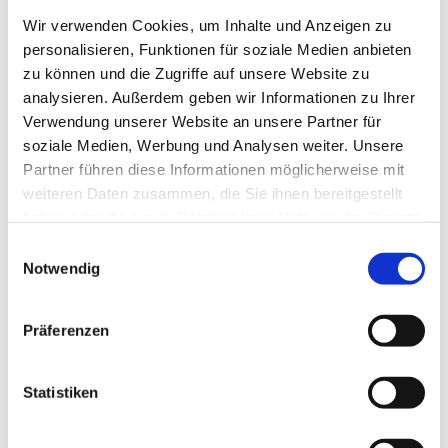
Germany
Wir verwenden Cookies, um Inhalte und Anzeigen zu
Telefon: 04331/ 49229 0
personalisieren, Funktionen für soziale Medien anbieten
zu können und die Zugriffe auf unsere Website zu
Ihre Nachricht an uns!
analysieren. Außerdem geben wir Informationen zu Ihrer
Verwendung unserer Website an unsere Partner für
www.kibur.de
Internet:
soziale Medien, Werbung und Analysen weiter. Unsere
Bankverbindung:
Partner führen diese Informationen möglicherweise mit
weiteren Daten zusammen, die Sie ihnen bereitgestellt
IBAN: DE85 5206 0410 5206 4041 20
haben oder die sie im Rahmen Ihrer Nutzung der Dienste
BIC: GENO DEF1 EK1
Bank: Evangelische Bank eG Kiel
gesammelt haben.
E
Notwendig
i
Haftungshinweis:
n
w
Präferenzen
Trotz sorgfältiger inhaltlicher Kontrolle übernehmen wir
i
keine Haftung für die Inhalte externer Links. Für den
l
Inhalt der verlinkten Seiten sind ausschließlich deren
l
Statistiken
Betreiber verantwortlich. Diese Erklärung gilt für alle auf
i
der Homepage unter
“http:\\www.kirche-
g
buedelsdorf.kw01.net”
, sowie unter