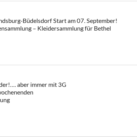
ndsburg-Büdelsdorf Start am 07. September!
ckensammlung – Kleidersammlung für Bethel
eder!…. aber immer mit 3G
rwochenenden
gung