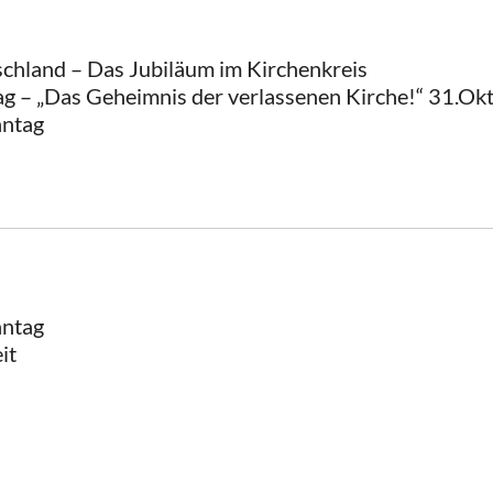
schland – Das Jubiläum im Kirchenkreis
g – „Das Geheimnis der verlassenen Kirche!“ 31.O
nntag
nntag
it