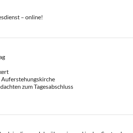
sdienst – online!
ag
kert
 Auferstehungskirche
Andachten zum Tagesabschluss