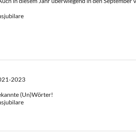
Auch in diesem Jahr überwiegend in den September 
sjubilare
2021-2023
ekannte (Un)Wörter!
sjubilare