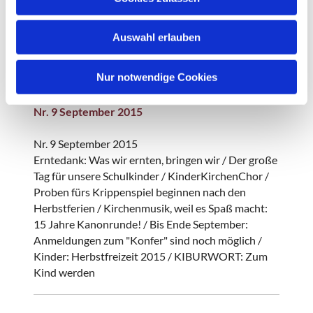
steigen" - Ein Rückblick auf den
s
Marktplatzgottesdienst 2015 / Pfarrstelle weiter
w
vakant! - Noch keine Nachfolgerin, kein Nachfolger
Auswahl erlauben
a
für Pastor Einfeldt / NEU: Montagsrunde um 5 /
h
Brockensammlung Bethel
l
Nur notwendige Cookies
Nr. 9 September 2015
Nr. 9 September 2015
Erntedank: Was wir ernten, bringen wir / Der große
Tag für unsere Schulkinder / KinderKirchenChor /
Proben fürs Krippenspiel beginnen nach den
Herbstferien / Kirchenmusik, weil es Spaß macht:
15 Jahre Kanonrunde! / Bis Ende September:
Anmeldungen zum "Konfer" sind noch möglich /
Kinder: Herbstfreizeit 2015 / KIBURWORT: Zum
Kind werden