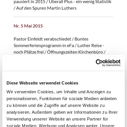
pausiert in 2015 / Überall Plus - ein wenig Statistik
/ Auf den Spuren Martin Luthers
Nr. 5 Mai 2015
Pastor Einfeldt verabschiedet / Buntes
Sommerferienprogramm in eFa / Luther Reise -
noch Plätze frei / Öffnungszeiten Kirchenbüro /
Gospelchor 2GatheR mit neuer Leitung /
Büdelsdorfer Table Quiz / Haus für neuen Pastor
gesucht / kiburWort: Be-GEIST-ert
Diese Webseite verwendet Cookies
Nr. 6 Juni 2015
Wir verwenden Cookies, um Inhalte und Anzeigen zu
personalisieren, Funktionen für soziale Medien anbieten
Nr. 6 Juni 2015
zu können und die Zugriffe auf unsere Website zu
"Einander annehmen!" - Bunter Gottesdienst auf
analysieren. Außerdem geben wir Informationen zu Ihrer
dem Marktplatz / Konfirmandenzeit nach den
Verwendung unserer Website an unsere Partner für
Sommerferien / Geht doch! Ökumenischer
soziale Medien, Werbung und Analysen weiter. Unsere