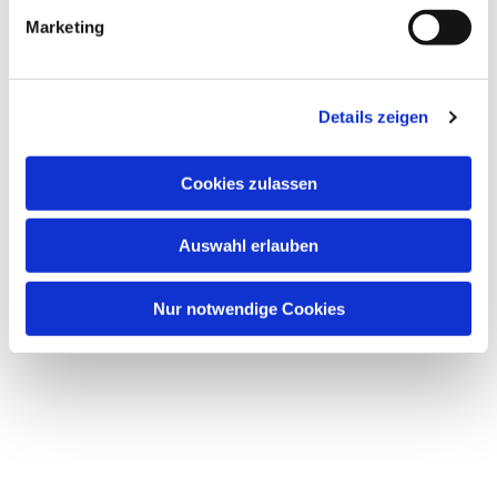
g
Marketing
u
n
g
Details zeigen
s
a
u
Dies könnte Sie auch
Cookies zulassen
s
interessieren
w
Auswahl erlauben
a
h
l
Nur notwendige Cookies