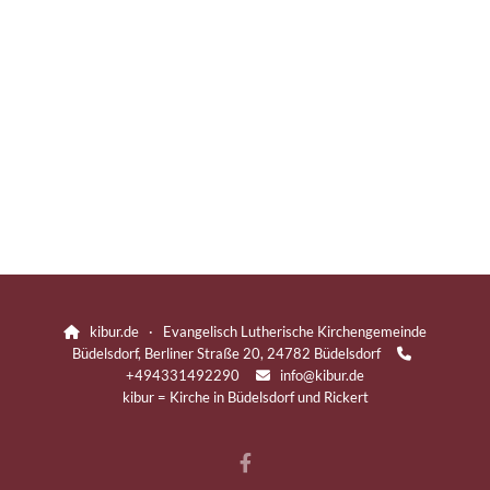
kibur.de · Evangelisch Lutherische Kirchengemeinde

Büdelsdorf, Berliner Straße 20, 24782 Büdelsdorf

+494331492290
info@kibur.de

kibur = Kirche in Büdelsdorf und Rickert