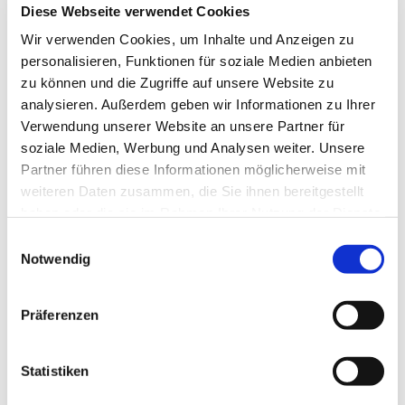
Diese Webseite verwendet Cookies
Wir verwenden Cookies, um Inhalte und Anzeigen zu
Wer Zeit und Lust hat, Menschen ab 80 Zeit zu
personalisieren, Funktionen für soziale Medien anbieten
schenken und sie zu besuchen, ist herzlich
zu können und die Zugriffe auf unsere Website zu
willkommen. Informationen: Pastorin Dann 043314
analysieren. Außerdem geben wir Informationen zu Ihrer
9229 50 oder
Verwendung unserer Website an unsere Partner für
senden Sie hier eine Nachrich
t.
soziale Medien, Werbung und Analysen weiter. Unsere
Partner führen diese Informationen möglicherweise mit
weiteren Daten zusammen, die Sie ihnen bereitgestellt
haben oder die sie im Rahmen Ihrer Nutzung der Dienste
gesammelt haben.
E
Notwendig
i
n
w
Präferenzen
i
l
l
Statistiken
i