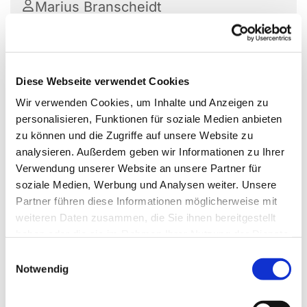
Marius Branscheidt
Der Gospelchor probt in der Auferstehungskirche
Diese Webseite verwendet Cookies
in Büdelsdorf. Er ist ein regionaler bzw.
Wir verwenden Cookies, um Inhalte und Anzeigen zu
überregionaler Chor der Region Rendsburg-
personalisieren, Funktionen für soziale Medien anbieten
Büdelsdorf. Jede*r ist willkommen, die Freude
zu können und die Zugriffe auf unsere Website zu
haben englische Gospel zu singen.
analysieren. Außerdem geben wir Informationen zu Ihrer
Verwendung unserer Website an unsere Partner für
Der Chor wird von Kirchenmusiker Marius
soziale Medien, Werbung und Analysen weiter. Unsere
Branscheidt geleitet.
Partner führen diese Informationen möglicherweise mit
Anmeldungen nimmt das Kirchenbüro unter 04331
weiteren Daten zusammen, die Sie ihnen bereitgestellt
492290 entgegen oder melden Sie sich direkt bei
haben oder die sie im Rahmen Ihrer Nutzung der Dienste
Marius Branscheidt
.
gesammelt haben.
E
Notwendig
i
n
w