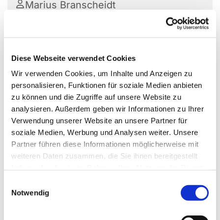
Marius Branscheidt
Der Gospelchor probt in der Auferstehungskirche
Diese Webseite verwendet Cookies
in Büdelsdorf. Er ist ein regionaler bzw.
Wir verwenden Cookies, um Inhalte und Anzeigen zu
überregionaler Chor der Region Rendsburg-
personalisieren, Funktionen für soziale Medien anbieten
Büdelsdorf. Jede*r ist willkommen, die Freude
zu können und die Zugriffe auf unsere Website zu
haben englische Gospel zu singen.
analysieren. Außerdem geben wir Informationen zu Ihrer
Verwendung unserer Website an unsere Partner für
Der Chor wird von Kirchenmusiker Marius
soziale Medien, Werbung und Analysen weiter. Unsere
Branscheidt geleitet.
Partner führen diese Informationen möglicherweise mit
Anmeldungen nimmt das Kirchenbüro unter 04331
weiteren Daten zusammen, die Sie ihnen bereitgestellt
492290 entgegen oder melden Sie sich direkt bei
haben oder die sie im Rahmen Ihrer Nutzung der Dienste
Marius Branscheidt
.
gesammelt haben.
E
Notwendig
i
n
w