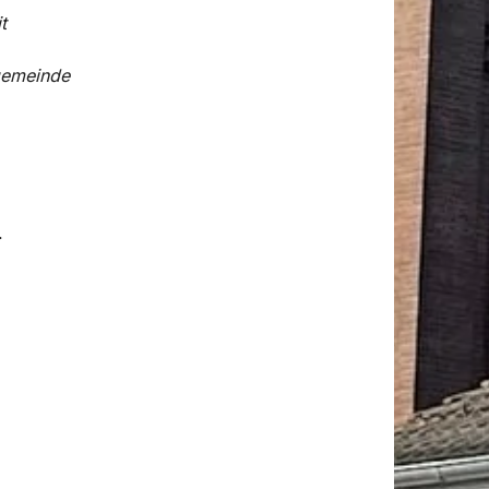
t
gemeinde
29 0
.