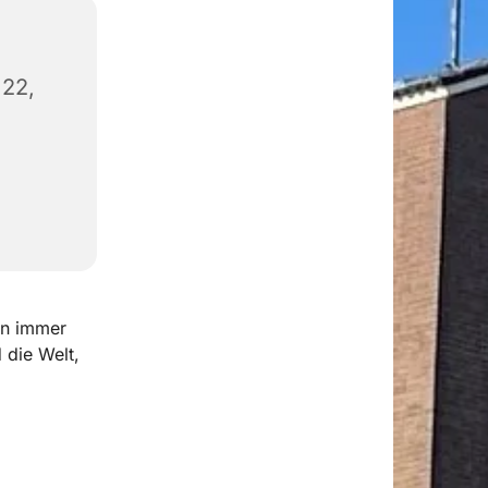
22,
en immer
 die Welt,