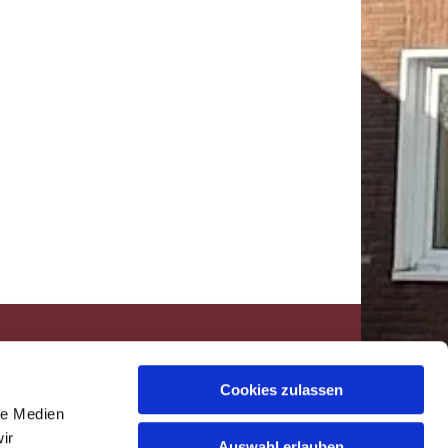
494331492290
info@kibur.de

Cookies zulassen
le Medien
ir
Auswahl erlauben