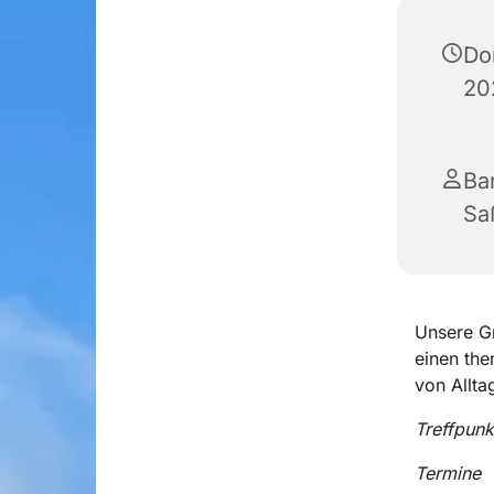
Don
20
Ba
Sa
Unsere Gr
einen the
von Allt
Treffpun
Termine :