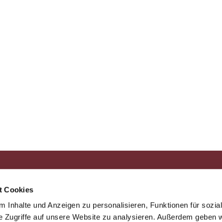
che Kirchengemeinde Büdelsdorf, Berliner Straße 20, 24782 Büdelsdorf
+

kibur = Kirche in Büdelsdorf und Rickert
t Cookies
 Inhalte und Anzeigen zu personalisieren, Funktionen für sozia
e Zugriffe auf unsere Website zu analysieren. Außerdem geben w