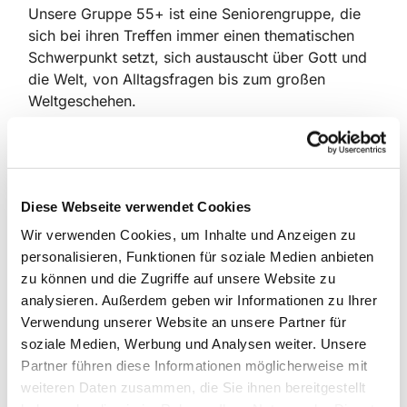
Unsere Gruppe 55+ ist eine Seniorengruppe, die
sich bei ihren Treffen immer einen thematischen
Schwerpunkt setzt, sich austauscht über Gott und
die Welt, von Alltagsfragen bis zum großen
Weltgeschehen.
Treffpunkt : Gemeindehaus Moorweg 22,
Büdelsdorf
Termine : jeden 1. und 3. Donnerstag im Monat,
Diese Webseite verwendet Cookies
9.30 – 11.30 Uhr
Wir verwenden Cookies, um Inhalte und Anzeigen zu
Themen : aus Politik, Gesellschaft, Kunst und
personalisieren, Funktionen für soziale Medien anbieten
Literatur, Vorträge mit Referenten, Besuche von
zu können und die Zugriffe auf unsere Website zu
Museen, Ausstellungen u.a., Tages- und
analysieren. Außerdem geben wir Informationen zu Ihrer
Wochenendreisen, aktive Teilnahme an
Verwendung unserer Website an unsere Partner für
Veranstaltungen der Kirchengemeinde und – ganz
soziale Medien, Werbung und Analysen weiter. Unsere
wichtig – Spaß und Klönschnack
Partner führen diese Informationen möglicherweise mit
weiteren Daten zusammen, die Sie ihnen bereitgestellt
Weitere Informationen über das Kirchenbüro, Tel.