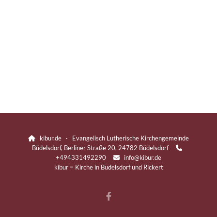
kibur.de · Evangelisch Lutherische Kirchengemeinde

Büdelsdorf, Berliner Straße 20, 24782 Büdelsdorf

+494331492290
info@kibur.de

kibur = Kirche in Büdelsdorf und Rickert