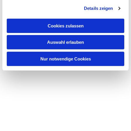
g
Dies könnte Sie auch
Details zeigen
s
interessieren
a
u
Cookies zulassen
s
w
Auswahl erlauben
a
h
l
Nur notwendige Cookies