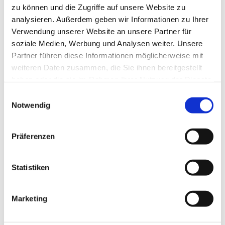
zu können und die Zugriffe auf unsere Website zu
analysieren. Außerdem geben wir Informationen zu Ihrer
Verwendung unserer Website an unsere Partner für
soziale Medien, Werbung und Analysen weiter. Unsere
Partner führen diese Informationen möglicherweise mit
weiteren Daten zusammen, die Sie ihnen bereitgestellt
haben oder die sie im Rahmen Ihrer Nutzung der Dienste
gesammelt haben.
E
Notwendig
i
n
w
Präferenzen
i
l
l
Statistiken
i
g
Marketing
u
n