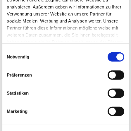
analysieren. Außerdem geben wir Informationen zu Ihrer
Verwendung unserer Website an unsere Partner für
soziale Medien, Werbung und Analysen weiter. Unsere
Partner führen diese Informationen möglicherweise mit
weiteren Daten zusammen, die Sie ihnen bereitgestellt
haben oder die sie im Rahmen Ihrer Nutzung der Dienste
gesammelt haben.
E
Notwendig
i
n
w
Präferenzen
i
l
l
Statistiken
i
g
Marketing
u
n
Dies könnte Sie auch
g