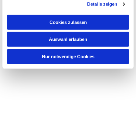
interessieren
Details zeigen
s
a
u
Cookies zulassen
s
w
Auswahl erlauben
a
h
l
Nur notwendige Cookies