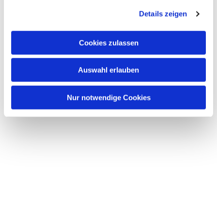
g
Dies könnte Sie auch
Details zeigen
s
interessieren
a
u
Cookies zulassen
s
w
Auswahl erlauben
a
h
l
Nur notwendige Cookies