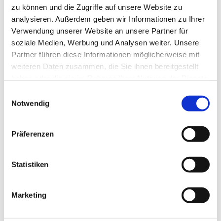
zu können und die Zugriffe auf unsere Website zu
analysieren. Außerdem geben wir Informationen zu Ihrer
Verwendung unserer Website an unsere Partner für
soziale Medien, Werbung und Analysen weiter. Unsere
Partner führen diese Informationen möglicherweise mit
weiteren Daten zusammen, die Sie ihnen bereitgestellt
haben oder die sie im Rahmen Ihrer Nutzung der Dienste
gesammelt haben.
E
Notwendig
i
n
w
Präferenzen
i
l
l
Statistiken
i
g
Marketing
u
n