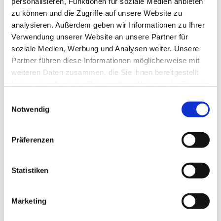
personalisieren, Funktionen für soziale Medien anbieten
zu können und die Zugriffe auf unsere Website zu
analysieren. Außerdem geben wir Informationen zu Ihrer
Verwendung unserer Website an unsere Partner für
soziale Medien, Werbung und Analysen weiter. Unsere
Partner führen diese Informationen möglicherweise mit
weiteren Daten zusammen, die Sie ihnen bereitgestellt
haben oder die sie im Rahmen Ihrer Nutzung der Dienste
gesammelt haben.
E
Notwendig
i
n
w
Präferenzen
i
l
l
Statistiken
i
g
Marketing
u
n