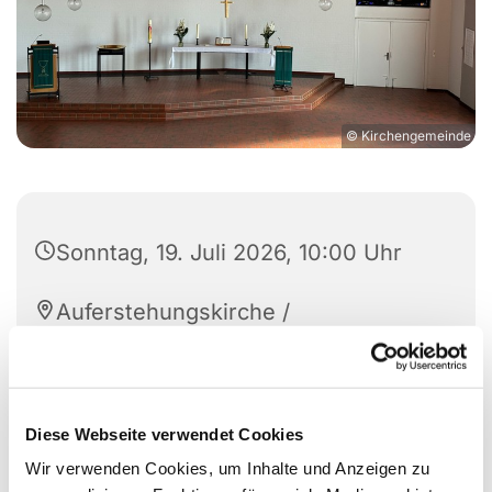
© Kirchengemeinde
Sonntag, 19. Juli 2026, 10:00 Uhr
Auferstehungskirche /
Gemeindezentrum Berliner Straße,
Berliner Straße 20, 24782
Büdelsdorf
Diese Webseite verwendet Cookies
Pastor Michael Grabarske
Wir verwenden Cookies, um Inhalte und Anzeigen zu