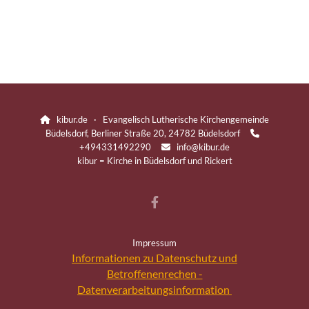
kibur.de · Evangelisch Lutherische Kirchengemeinde

Büdelsdorf, Berliner Straße 20, 24782 Büdelsdorf

+494331492290
info@kibur.de

kibur = Kirche in Büdelsdorf und Rickert
Impressum
Informationen zu Datenschutz und
Betroffenenrechen -
Datenverarbeitungsinformation