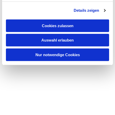
g
Dies könnte Sie auch
Details zeigen
s
interessieren
a
u
Cookies zulassen
s
w
Auswahl erlauben
a
h
l
Nur notwendige Cookies